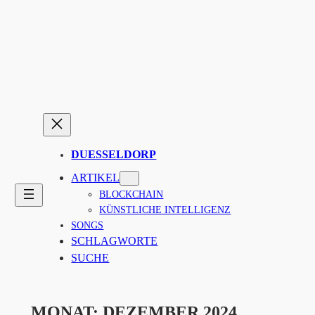
Zum
Inhalt
springen
DUESSELDORP
ARTIKEL
BLOCKCHAIN
KÜNSTLICHE INTELLIGENZ
SONGS
SCHLAGWORTE
SUCHE
MONAT:
DEZEMBER 2024