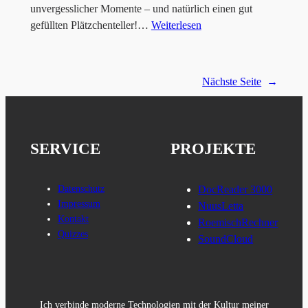
unvergesslicher Momente – und natürlich einen gut
gefüllten Plätzchenteller!…
Weiterlesen
Nächste Seite
→
SERVICE
PROJEKTE
Datenschutz
DocReader 3000
Impressum
NuusLetta
Kontakt
RoemischRechner
Quizzes
SoundCloud
Ich verbinde moderne Technologien mit der Kultur meiner