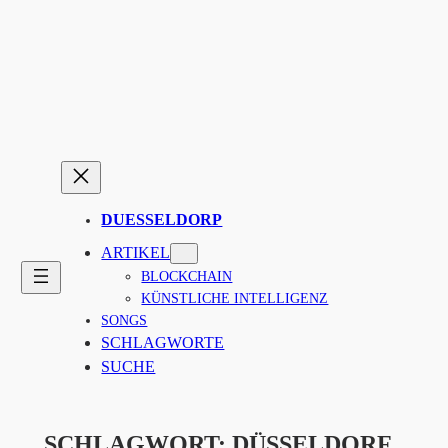
Zum
Inhalt
springen
DUESSELDORP
ARTIKEL
BLOCKCHAIN
KÜNSTLICHE INTELLIGENZ
SONGS
SCHLAGWORTE
SUCHE
SCHLAGWORT:
DÜSSELDORF