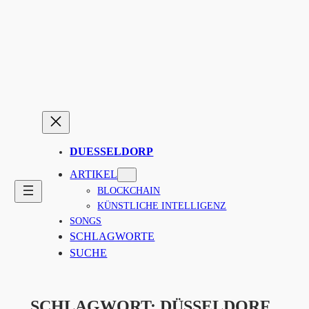
Zum
Inhalt
springen
DUESSELDORP
ARTIKEL
BLOCKCHAIN
KÜNSTLICHE INTELLIGENZ
SONGS
SCHLAGWORTE
SUCHE
SCHLAGWORT:
DÜSSELDORF