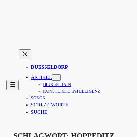
Zum
Inhalt
springen
DUESSELDORP
ARTIKEL
BLOCKCHAIN
KÜNSTLICHE INTELLIGENZ
SONGS
SCHLAGWORTE
SUCHE
SCHLAGWORT:
HOPPEDITZ