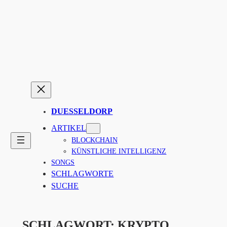
Zum
Inhalt
springen
DUESSELDORP
ARTIKEL
BLOCKCHAIN
KÜNSTLICHE INTELLIGENZ
SONGS
SCHLAGWORTE
SUCHE
SCHLAGWORT:
KRYPTO