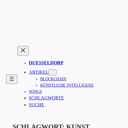
Zum
Inhalt
springen
DUESSELDORP
ARTIKEL
BLOCKCHAIN
KÜNSTLICHE INTELLIGENZ
SONGS
SCHLAGWORTE
SUCHE
SCHLAGWORT:
KUNST