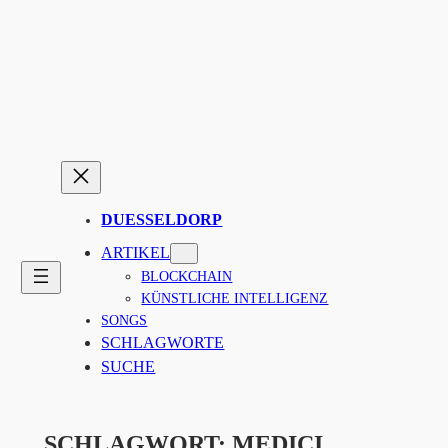
Zum
Inhalt
springen
DUESSELDORP
ARTIKEL
BLOCKCHAIN
KÜNSTLICHE INTELLIGENZ
SONGS
SCHLAGWORTE
SUCHE
SCHLAGWORT:
MEDICI