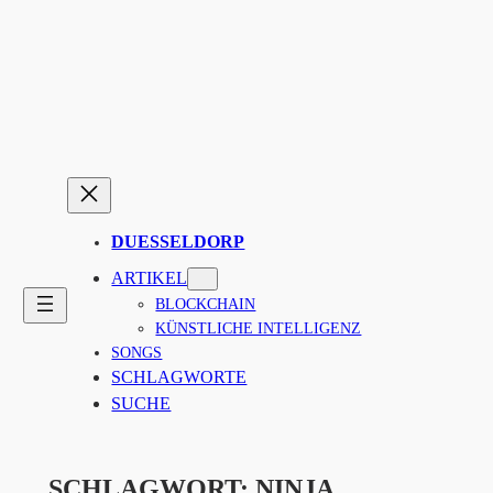
Zum
Inhalt
springen
DUESSELDORP
ARTIKEL
BLOCKCHAIN
KÜNSTLICHE INTELLIGENZ
SONGS
SCHLAGWORTE
SUCHE
SCHLAGWORT:
NINJA