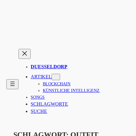
Zum
Inhalt
springen
DUESSELDORP
ARTIKEL
BLOCKCHAIN
KÜNSTLICHE INTELLIGENZ
SONGS
SCHLAGWORTE
SUCHE
SCHLAGWORT:
OUTFIT