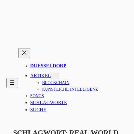
Zum
Inhalt
springen
DUESSELDORP
ARTIKEL
BLOCKCHAIN
KÜNSTLICHE INTELLIGENZ
SONGS
SCHLAGWORTE
SUCHE
SCHLAGWORT:
REAL WORLD