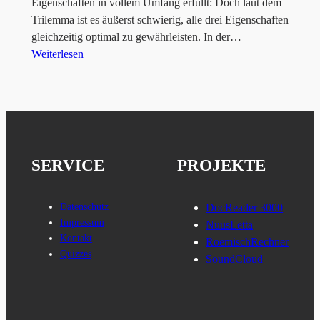
Eigenschaften in vollem Umfang erfüllt: Doch laut dem
Trilemma ist es äußerst schwierig, alle drei Eigenschaften
gleichzeitig optimal zu gewährleisten. In der…
Weiterlesen
SERVICE
PROJEKTE
Datenschutz
DocReader 3000
Impressum
NuusLetta
Kontakt
RoemischRechner
Quizzes
SoundCloud