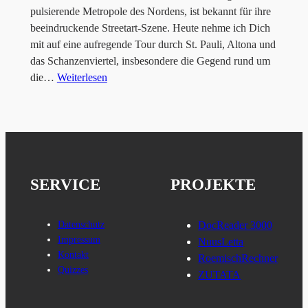
pulsierende Metropole des Nordens, ist bekannt für ihre
beeindruckende Streetart-Szene. Heute nehme ich Dich
mit auf eine aufregende Tour durch St. Pauli, Altona und
das Schanzenviertel, insbesondere die Gegend rund um
die…
Weiterlesen
SERVICE
PROJEKTE
Datenschutz
DocReader 3000
Impressum
NuusLetta
Kontakt
RoemischRechner
Quizzes
ZUTATA