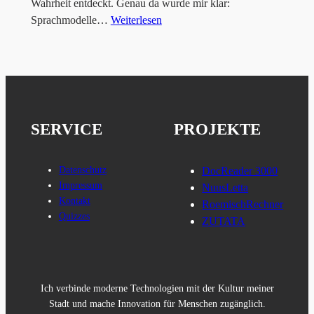
Wahrheit entdeckt. Genau da wurde mir klar:
Sprachmodelle…
Weiterlesen
SERVICE
PROJEKTE
Datenschutz
DocReader 3000
Impressum
NuusLetta
Kontakt
RoemischRechner
Quizzes
ZUTATA
Ich verbinde moderne Technologien mit der Kultur meiner
Stadt und mache Innovation für Menschen zugänglich.