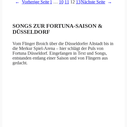
←
Vorherige Seite
1
…
10
11
12
13
Nächste Seite
→
SONGS ZUR FORTUNA-SAISON &
DÜSSELDORF
Vom Flinger Broich über die Düsseldorfer Altstadt bis in
die Merkur Spiel-Arena – hier schlägt der Puls von
Fortuna Düsseldorf. Eingefangen in Text und Songs,
entstanden entlang einer Saison und von Flingern aus
gedacht.