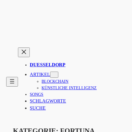
Zum
Inhalt
springen
DUESSELDORP
ARTIKEL
BLOCKCHAIN
KÜNSTLICHE INTELLIGENZ
SONGS
SCHLAGWORTE
SUCHE
KATEGORIE:
FORTUNA