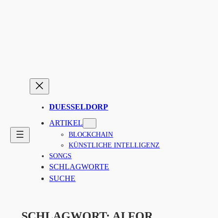
Zum
Inhalt
springen
DUESSELDORP
ARTIKEL
BLOCKCHAIN
KÜNSTLICHE INTELLIGENZ
SONGS
SCHLAGWORTE
SUCHE
SCHLAGWORT:
AI FOR