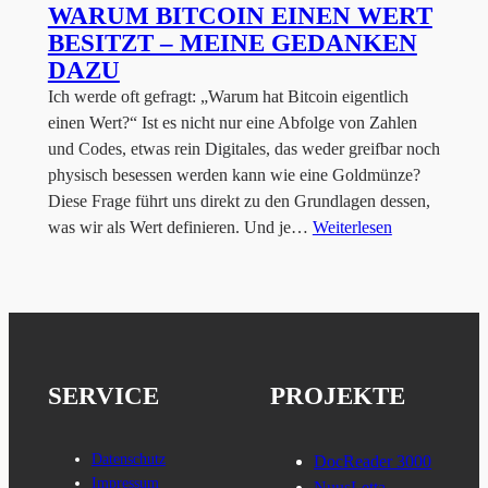
WARUM BITCOIN EINEN WERT
BESITZT – MEINE GEDANKEN
DAZU
Ich werde oft gefragt: „Warum hat Bitcoin eigentlich
einen Wert?“ Ist es nicht nur eine Abfolge von Zahlen
und Codes, etwas rein Digitales, das weder greifbar noch
physisch besessen werden kann wie eine Goldmünze?
Diese Frage führt uns direkt zu den Grundlagen dessen,
was wir als Wert definieren. Und je…
Weiterlesen
SERVICE
PROJEKTE
Datenschutz
DocReader 3000
Impressum
NuusLetta