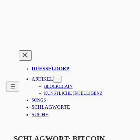
Zum
Inhalt
springen
DUESSELDORP
ARTIKEL
BLOCKCHAIN
KÜNSTLICHE INTELLIGENZ
SONGS
SCHLAGWORTE
SUCHE
SCHLAGWORT:
BITCOIN