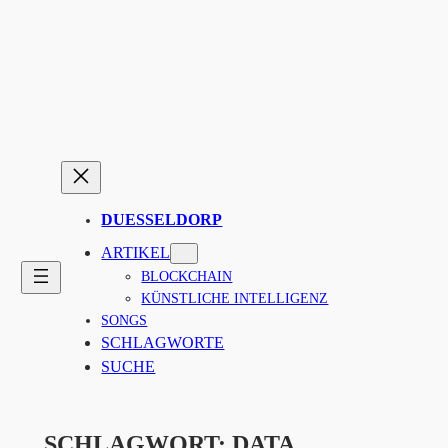
Zum
Inhalt
springen
DUESSELDORP
ARTIKEL
BLOCKCHAIN
KÜNSTLICHE INTELLIGENZ
SONGS
SCHLAGWORTE
SUCHE
SCHLAGWORT:
DATA