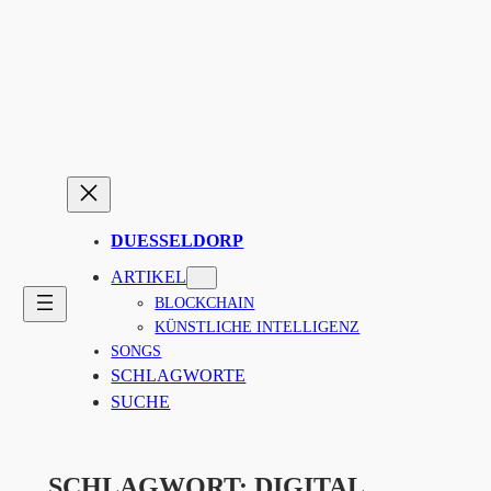
Zum
Inhalt
springen
DUESSELDORP
ARTIKEL
BLOCKCHAIN
KÜNSTLICHE INTELLIGENZ
SONGS
SCHLAGWORTE
SUCHE
SCHLAGWORT:
DIGITAL