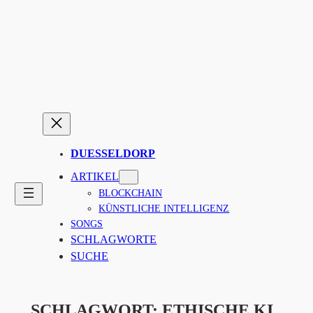
Zum
Inhalt
springen
DUESSELDORP
ARTIKEL
BLOCKCHAIN
KÜNSTLICHE INTELLIGENZ
SONGS
SCHLAGWORTE
SUCHE
SCHLAGWORT:
ETHISCHE KI