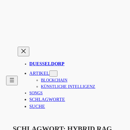
Zum
Inhalt
springen
DUESSELDORP
ARTIKEL
BLOCKCHAIN
KÜNSTLICHE INTELLIGENZ
SONGS
SCHLAGWORTE
SUCHE
SCHLAGWORT:
HYBRID RAG