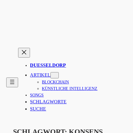
Zum
Inhalt
springen
DUESSELDORP
ARTIKEL
BLOCKCHAIN
KÜNSTLICHE INTELLIGENZ
SONGS
SCHLAGWORTE
SUCHE
SCHLAGWORT:
KONSENS