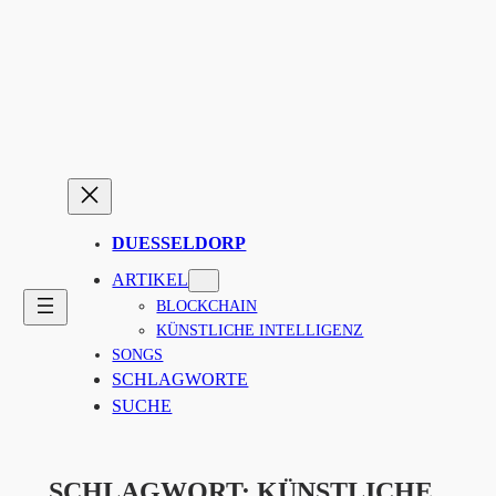
Zum
Inhalt
springen
DUESSELDORP
ARTIKEL
BLOCKCHAIN
KÜNSTLICHE INTELLIGENZ
SONGS
SCHLAGWORTE
SUCHE
SCHLAGWORT:
KÜNSTLICHE