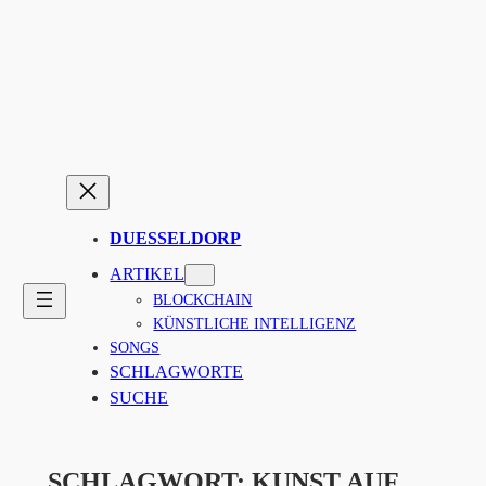
Zum
Inhalt
springen
DUESSELDORP
ARTIKEL
BLOCKCHAIN
KÜNSTLICHE INTELLIGENZ
SONGS
SCHLAGWORTE
SUCHE
SCHLAGWORT:
KUNST AUF