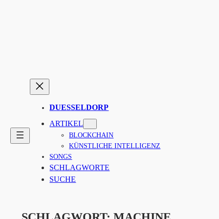
Zum
Inhalt
springen
DUESSELDORP
ARTIKEL
BLOCKCHAIN
KÜNSTLICHE INTELLIGENZ
SONGS
SCHLAGWORTE
SUCHE
SCHLAGWORT:
MACHINE