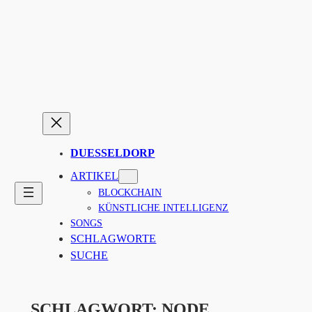
Zum
Inhalt
springen
DUESSELDORP
ARTIKEL
BLOCKCHAIN
KÜNSTLICHE INTELLIGENZ
SONGS
SCHLAGWORTE
SUCHE
SCHLAGWORT:
NODE