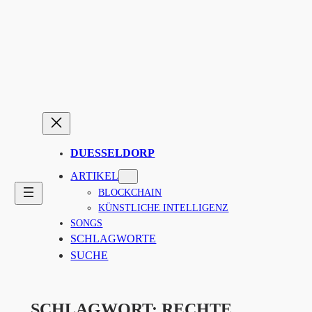
Zum
Inhalt
springen
DUESSELDORP
ARTIKEL
BLOCKCHAIN
KÜNSTLICHE INTELLIGENZ
SONGS
SCHLAGWORTE
SUCHE
SCHLAGWORT:
RECHTE