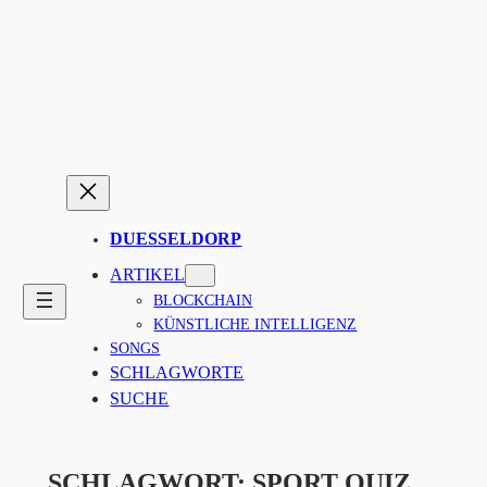
Zum
Inhalt
springen
DUESSELDORP
ARTIKEL
BLOCKCHAIN
KÜNSTLICHE INTELLIGENZ
SONGS
SCHLAGWORTE
SUCHE
SCHLAGWORT:
SPORT QUIZ