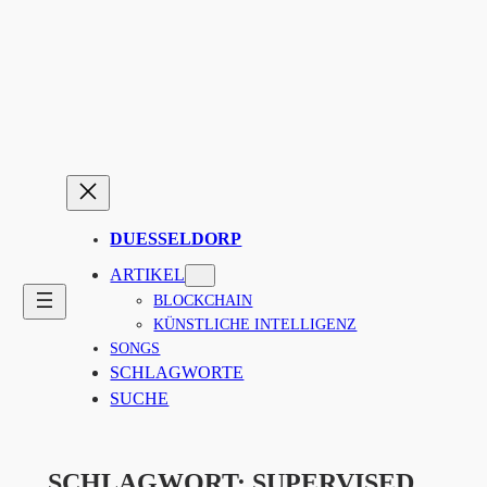
Zum
Inhalt
springen
DUESSELDORP
ARTIKEL
BLOCKCHAIN
KÜNSTLICHE INTELLIGENZ
SONGS
SCHLAGWORTE
SUCHE
SCHLAGWORT:
SUPERVISED