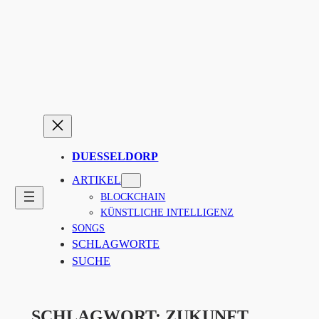
Zum
Inhalt
springen
DUESSELDORP
ARTIKEL
BLOCKCHAIN
KÜNSTLICHE INTELLIGENZ
SONGS
SCHLAGWORTE
SUCHE
SCHLAGWORT:
ZUKUNFT