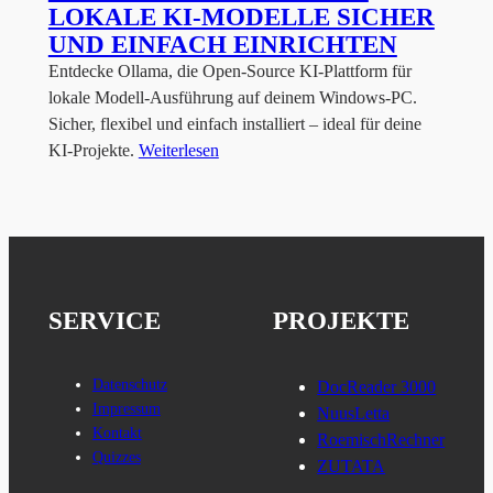
LOKALE KI-MODELLE SICHER
UND EINFACH EINRICHTEN
Entdecke Ollama, die Open-Source KI-Plattform für
lokale Modell-Ausführung auf deinem Windows-PC.
Sicher, flexibel und einfach installiert – ideal für deine
KI-Projekte.
Weiterlesen
SERVICE
PROJEKTE
Datenschutz
DocReader 3000
Impressum
NuusLetta
Kontakt
RoemischRechner
Quizzes
ZUTATA