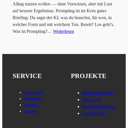
Alltag nutzen wollen — ohne Vorwissen, aber mit Lust
auf bessere Ergebnisse. Prompting ist im Kern gutes
Briefing: Du sagst der KI, was du brauchst, für wen, in
welcher Form und mit welchem Ton. Bereit? Los geht’s.
Was ist Prompting?…
Weiterlesen
SERVICE
PROJEKTE
Datenschutz
DocReader 3000
Impressum
NuusLetta
Kontakt
RoemischRechner
Quizzes
SoundCloud