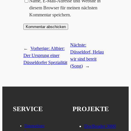
Name, E-Mail-Adresse und Website in
diesem Browser für meinen nächsten
Kommentar speichern.
Nächste:
←
Vorherige:
Altbier:
Düsseldorf, Helau
Der Ursprung einer
wir sind bereit
Düsseldorfer Spezialität
(Song)
→
SERVICE
PROJEKTE
Datenschutz
DocReader 3000