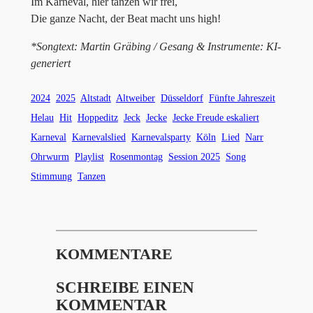
Im Karneval, hier tanzen wir frei,
Die ganze Nacht, der Beat macht uns high!
*Songtext: Martin Gräbing / Gesang & Instrumente: KI-
generiert
2024
2025
Altstadt
Altweiber
Düsseldorf
Fünfte Jahreszeit
Helau
Hit
Hoppeditz
Jeck
Jecke
Jecke Freude eskaliert
Karneval
Karnevalslied
Karnevalsparty
Köln
Lied
Narr
Ohrwurm
Playlist
Rosenmontag
Session 2025
Song
Stimmung
Tanzen
KOMMENTARE
SCHREIBE EINEN
KOMMENTAR