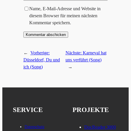
Name, E-Mail-Adresse und Website in
diesem Browser für meinen nächsten
Kommentar speichern.
←
Vorherige:
Nächste:
Karneval hat
Düsseldorf, Du und
uns verführt (Song)
ich (Song)
→
SERVICE
PROJEKTE
Datenschutz
DocReader 3000